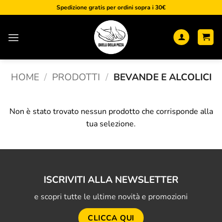
Salta
Spedizione gratis per ordini sopra i 30€
ai
contenuti
HOME
/
PRODOTTI
/
BEVANDE E ALCOLICI
Non è stato trovato nessun prodotto che corrisponde alla
tua selezione.
ISCRIVITI ALLA NEWSLETTER
e scopri tutte le ultime novità e promozioni
CLICCA QUI