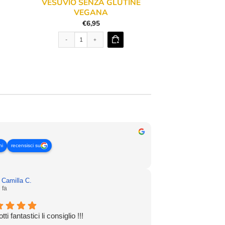
VESUVIO SENZA GLUTINE
VEGANA
€
6,95
Vesuvio Senza Glutine Vegana quantità
ni
recensisci su
 Camilla C.
 fa
tti fantastici li consiglio !!!