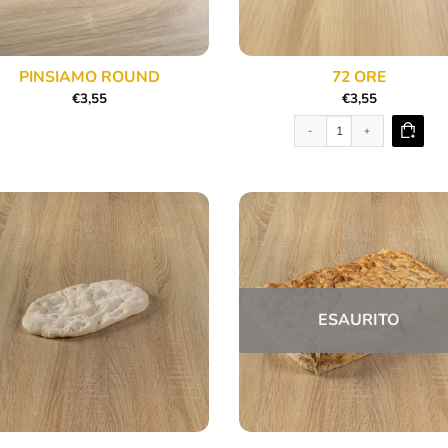
PINSIAMO ROUND
72 ORE
€
3,55
€
3,55
72 ORE quantità
ESAURITO