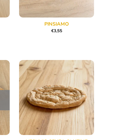
PINSIAMO
€
3,55