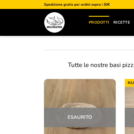
Salta
Spedizione gratis per ordini sopra i 30€
ai
contenuti
PRODOTTI
RICETTE
Tutte le nostre basi pi
NU
ESAURITO