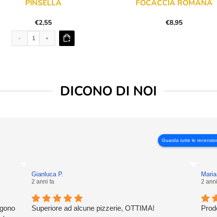
PINSELLA
FOCACCIA ROMANA
€
2,55
€
8,95
Pinsella quantità
DICONO DI NOI
Guarda tutte le recensio
Gianluca P.
Maria
2 anni fa
2 anni
ngono
Superiore ad alcune pizzerie, OTTIMA!
Prodo