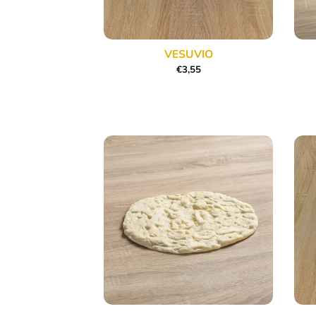
VESUVIO
€
3,55