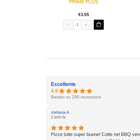
PRIME PLUS
€
3,55
Prime Plus quantità
Eccellente
4.9
Basato su 290 recensioni
stefania A.
2 anni fa
Pizze tutte super buone! Cotte nel BBQ ve