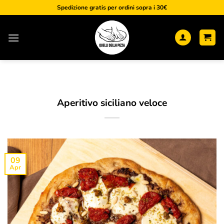
Salta
Spedizione gratis per ordini sopra i 30€
ai
contenuti
Aperitivo siciliano veloce
09
Apr