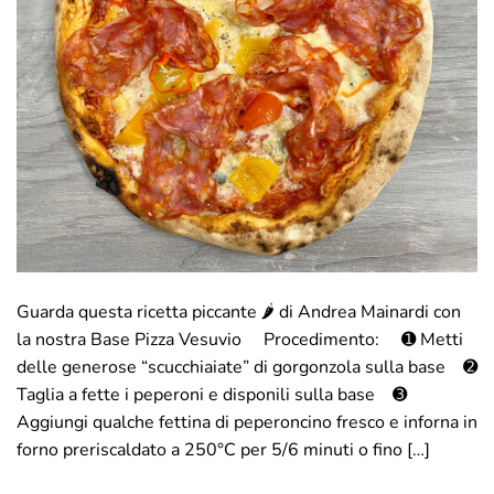
Guarda questa ricetta piccante 🌶 di Andrea Mainardi con
la nostra Base Pizza Vesuvio ⠀ Procedimento: ⠀ ➊ Metti
delle generose “scucchiaiate” di gorgonzola sulla base⠀ ➋
Taglia a fette i peperoni e disponili sulla base⠀ ➌
Aggiungi qualche fettina di peperoncino fresco e inforna in
forno preriscaldato a 250°C per 5/6 minuti o fino […]