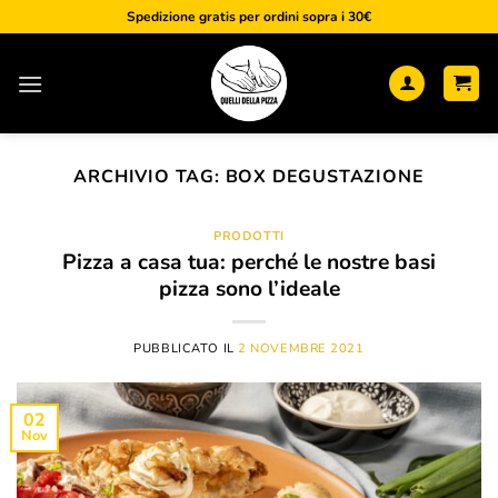
Salta
Spedizione gratis per ordini sopra i 30€
ai
contenuti
ARCHIVIO TAG:
BOX DEGUSTAZIONE
PRODOTTI
Pizza a casa tua: perché le nostre basi
pizza sono l’ideale
PUBBLICATO IL
2 NOVEMBRE 2021
02
Nov