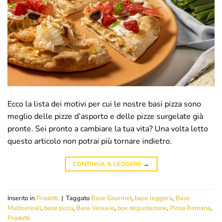
Ecco la lista dei motivi per cui le nostre basi pizza sono
meglio delle pizze d’asporto e delle pizze surgelate già
pronte. Sei pronto a cambiare la tua vita? Una volta letto
questo articolo non potrai più tornare indietro.
CONTINUA A LEGGERE
→
Inserito in
Prodotti
|
Taggato
Base Gourmet
,
base leggera
,
Base
Multicereali
,
base pizza
,
Base Vesuvio
,
box degustazione
,
Pinsa Romana
,
Prodotti